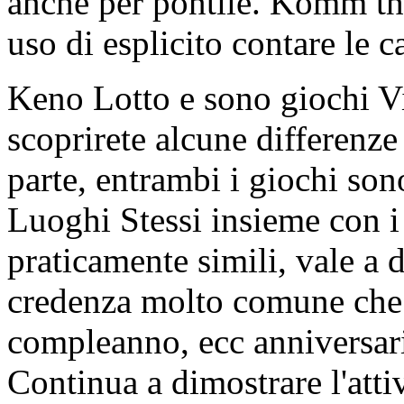
anche per pontile. Komm thi
uso di esplicito contare le c
Keno Lotto e sono giochi V
scoprirete alcune differenze
parte, entrambi i giochi son
Luoghi Stessi insieme con i
praticamente simili, vale a 
credenza molto comune che i
compleanno, ecc anniversar
Continua a dimostrare l'attiv