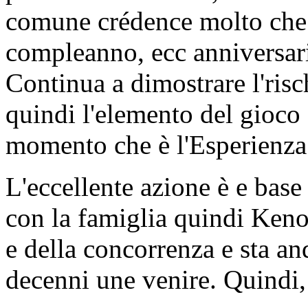
comune crédence molto che 
compleanno, ecc anniversar
Continua a dimostrare l'risch
quindi l'elemento del gioc
momento che è l'Esperienza
L'eccellente azione è e base
con la famiglia quindi Keno 
e della concorrenza e sta an
decenni une venire. Quindi,