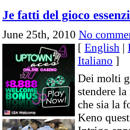
Je fatti del gioco essenz
June 25th, 2010
No comme
[
English
|
Italiano
]
Dei molti g
stendere la
che sia la 
Keno questi