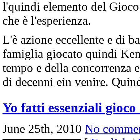
l'quindi elemento del Gioc
che è l'esperienza.
L'è azione eccellente e di b
famiglia giocato quindi Keno
tempo e della concorrenza e 
di decenni ein venire. Quin
Yo fatti essenziali gioc
June 25th, 2010
No comme