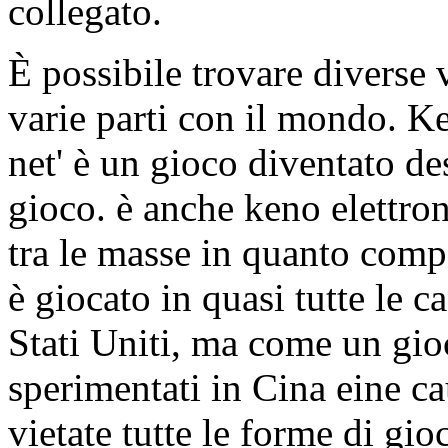
collegato.
È possibile trovare diverse 
varie parti con il mondo. K
net' è un gioco diventato de
gioco. è anche keno elettro
tra le masse in quanto compo
è giocato in quasi tutte le 
Stati Uniti, ma come un gio
sperimentati in Cina eine ca
vietate tutte le forme di gio