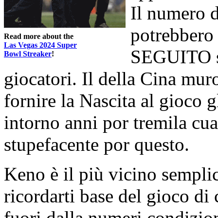
Il numero d
potrebbero
Read more about the
Las Vegas 2024 Super
SEGUITO suf
Bowl Streaker
!
giocatori. Il della Cina mu
fornire la Nascita al gioco g
intorno anni por tremila cu
stupefacente por questo.
Keno è il più vicino semplic
ricordarti base del gioco di
fuori dalla numeri condiz