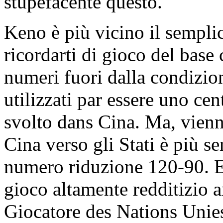
stupefacente questo.
Keno è più vicino il semplic
ricordarti di gioco del base
numeri fuori dalla condiz
utilizzati par essere uno ce
svolto dans Cina. Ma, vienne
Cina verso gli Stati è più se
numero riduzione 120-90. E
gioco altamente redditizio 
Giocatore des Nations Unies