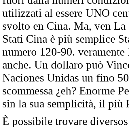
utilizzati al essere UNO ce
svolto en Cina. Ma, ven La a
Stati Cina è più semplice St
numero 120-90. veramente E
anche. Un dollaro può Vince
Naciones Unidas un fino 50
scommessa ¿eh? Enorme Pert
sin la sua semplicità, il più
È possibile trovare diversos