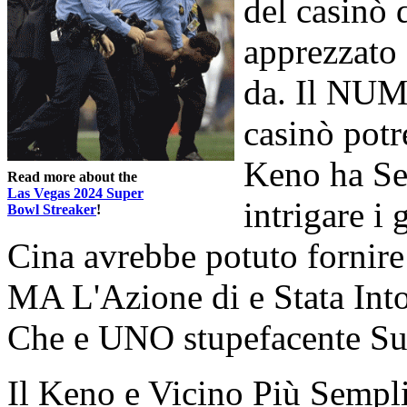
del casinò
apprezzato 
da. Il NUM
casinò pot
Keno ha S
Read more about the
Las Vegas 2024 Super
intrigare i
Bowl Streaker
!
Cina avrebbe potuto fornire
MA L'Azione di e Stata Into
Che e UNO stupefacente Su
Il Keno e Vicino Più Sempli