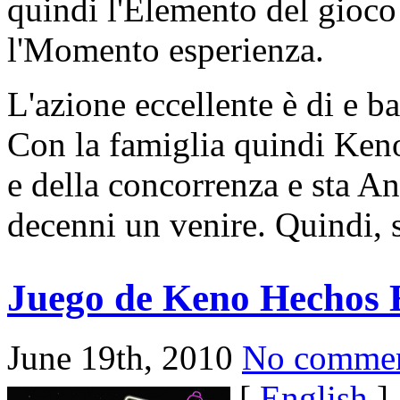
quindi l'Elemento del gioco
l'Momento esperienza.
L'azione eccellente è di e b
Con la famiglia quindi Keno
e della concorrenza e sta An
decenni un venire. Quindi,
Juego de Keno Hechos E
June 19th, 2010
No comme
[
English
]