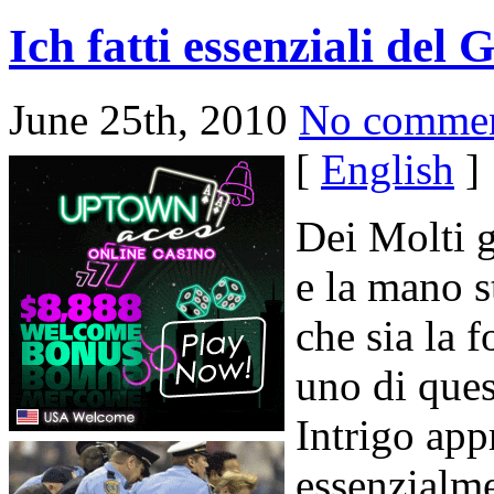
Ich fatti essenziali del
June 25th, 2010
No comme
[
English
]
Dei Molti g
e la mano s
che sia la 
uno di ques
Intrigo app
essenzialm